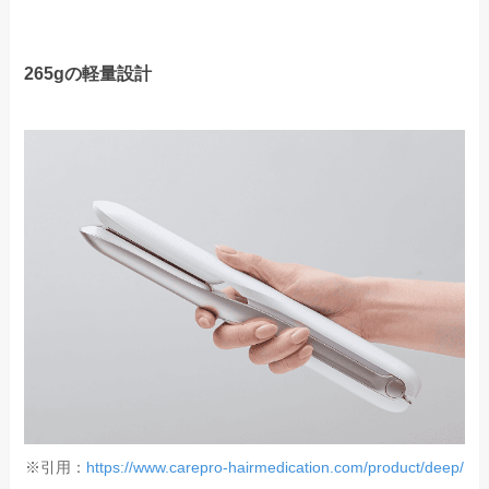
265gの軽量設計
※引用：
https://www.carepro-hairmedication.com/product/deep/