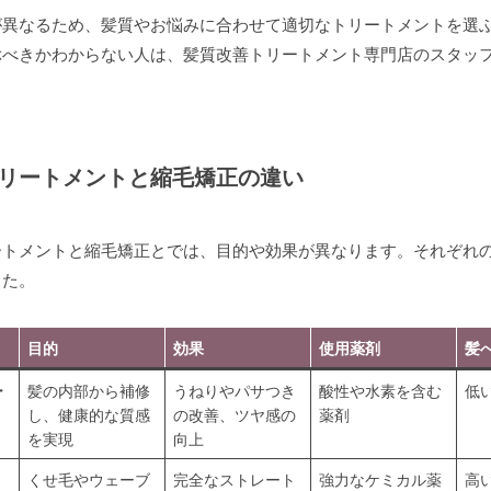
が異なるため、髪質やお悩みに合わせて適切なトリートメントを選
ぶべきかわからない人は、髪質改善トリートメント専門店のスタッ
。
リートメントと縮毛矯正の違い
ートメントと縮毛矯正とでは、目的や効果が異なります。それぞれ
した。
目的
効果
使用薬剤
髪
ー
髪の内部から補修
うねりやパサつき
酸性や水素を含む
低
し、健康的な質感
の改善、ツヤ感の
薬剤
を実現
向上
くせ毛やウェーブ
完全なストレート
強力なケミカル薬
高