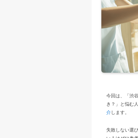
今回は、「渋
き？」と悩む
介
します。
失敗しない選
い人はぜひ参