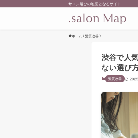
サロン選びの地図となるサイト
ホーム
髪質改善
渋谷で人気
ない選び
髪質改善
202