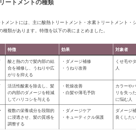
リートメントの種類
ートメントには、主に酸熱トリートメント・水素トリートメント・
つの種類があります。特徴を以下の表にまとめました。
特徴
効果
対象者
メ
酸と熱の力で髪内部の結
・ダメージ補修
くせ毛や
合を補修し、うねりや広
・うねり改善
人
がりを抑える
メ
活活性酸素を除去し、髪
・乾燥改善
カラーや
の内部のダメージを軽減
・白髪や薄毛予防
リを失っ
してハリコシを与える
に悩む人
ー
複数の栄養成分を段階的
・ダメージケア
ダメージ
に浸透させ、髪の質感を
・キューティクル保護
良くした
調整する